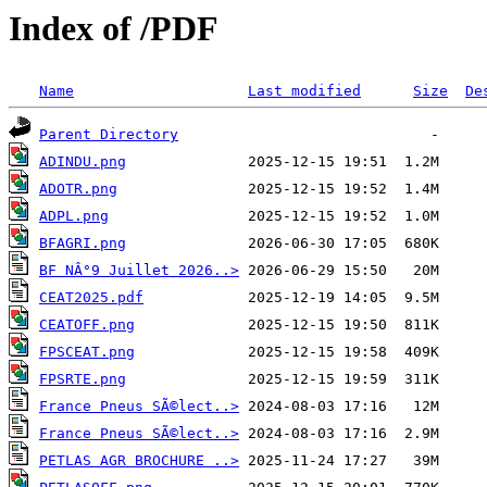
Index of /PDF
Name
Last modified
Size
De
Parent Directory
ADINDU.png
ADOTR.png
ADPL.png
BFAGRI.png
BF NÂ°9 Juillet 2026..>
CEAT2025.pdf
CEATOFF.png
FPSCEAT.png
FPSRTE.png
France Pneus SÃ©lect..>
France Pneus SÃ©lect..>
PETLAS AGR BROCHURE ..>