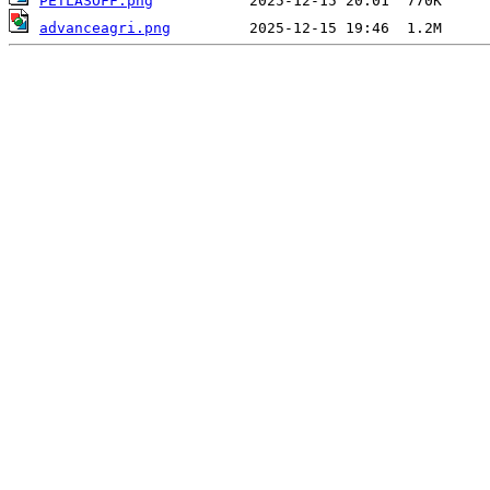
PETLASOFF.png
advanceagri.png